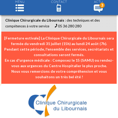
3
Clinique Chirurgicale du Libournais
: des techniques et des
05 36 280 280
compétences à votre service
[Fermeture estivale]
La Clinique Chirurgicale du Libournais sera
fermée du
vendredi 31 juillet (15h) au lundi 24 août (7h)
.
Pendant cette période, l'ensemble des services, secrétariats et
consultations seront fermés.
En cas d'urgence médicale :
Composez le
15 (SAMU)
ou rendez-
vous aux urgences du Centre Hospitalier le plus proche.
Nous vous remercions de votre compréhension et vous
souhaitons un très bel été !