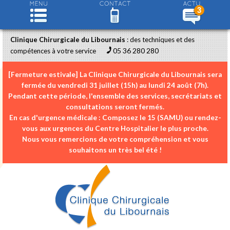
3
Clinique Chirurgicale du Libournais
: des techniques et des
05 36 280 280
compétences à votre service
[Fermeture estivale]
La Clinique Chirurgicale du Libournais sera
fermée du
vendredi 31 juillet (15h) au lundi 24 août (7h)
.
Pendant cette période, l'ensemble des services, secrétariats et
consultations seront fermés.
En cas d'urgence médicale :
Composez le
15 (SAMU)
ou rendez-
vous aux urgences du Centre Hospitalier le plus proche.
Nous vous remercions de votre compréhension et vous
souhaitons un très bel été !