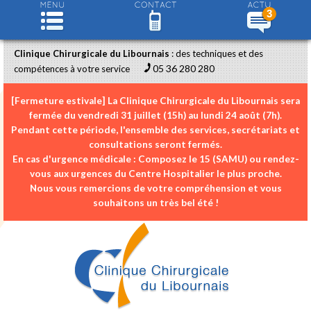
3
Clinique Chirurgicale du Libournais
: des techniques et des
05 36 280 280
compétences à votre service
[Fermeture estivale]
La Clinique Chirurgicale du Libournais sera
fermée du
vendredi 31 juillet (15h) au lundi 24 août (7h)
.
Pendant cette période, l'ensemble des services, secrétariats et
consultations seront fermés.
En cas d'urgence médicale :
Composez le
15 (SAMU)
ou rendez-
vous aux urgences du Centre Hospitalier le plus proche.
Nous vous remercions de votre compréhension et vous
souhaitons un très bel été !